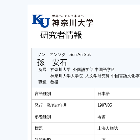
ソン アンソク
Son An Suk
孫 安石
所属
神奈川大学 外国語学部 中国語学科
神奈川大学大学院 人文学研究科 中国言語文化
職種
教授
言語種別
日本語
発行・発表の年月
1997/05
形態種別
著書
標題
上海人物誌
執筆形態
共著