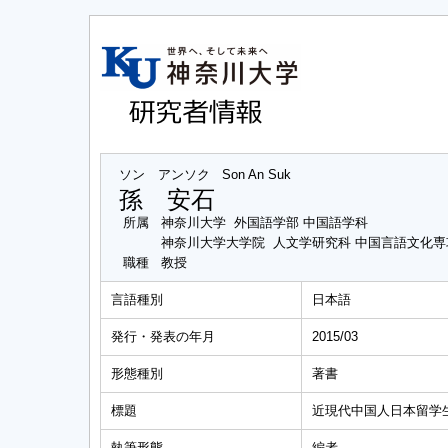
ソン アンソク
Son An Suk
孫 安石
所属
神奈川大学 外国語学部 中国語学科
神奈川大学大学院 人文学研究科 中国言語文化
職種
教授
言語種別
日本語
発行・発表の年月
2015/03
形態種別
著書
標題
近現代中国人日本留学
執筆形態
編者