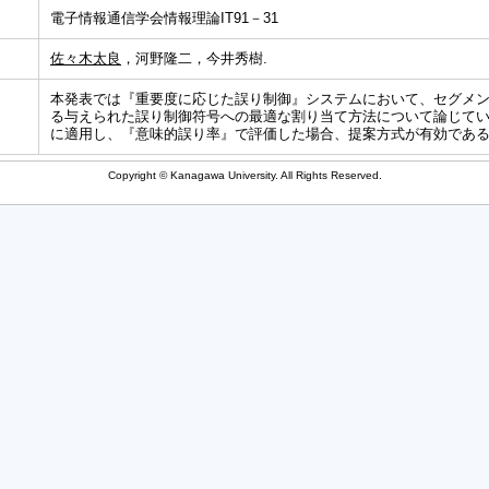
電子情報通信学会情報理論IT91－31
佐々木太良
，河野隆二，今井秀樹.
本発表では『重要度に応じた誤り制御』システムにおいて、セグメ
る与えられた誤り制御符号への最適な割り当て方法について論じて
に適用し、『意味的誤り率』で評価した場合、提案方式が有効であ
Copyright © Kanagawa University. All Rights Reserved.