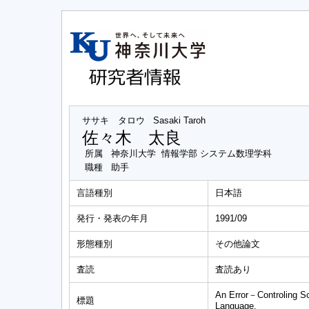
ササキ タロウ
Sasaki Taroh
佐々木 太良
所属
神奈川大学 情報学部 システム数理学科
職種
助手
言語種別
日本語
発行・発表の年月
1991/09
形態種別
その他論文
査読
査読あり
An Error－Controling S
標題
Language.