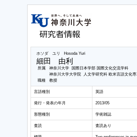
ホソダ ユリ
Hosoda Yuri
細田 由利
所属
神奈川大学 国際日本学部 国際文化交流学科
神奈川大学大学院 人文学研究科 欧米言語文化
職種
教授
言語種別
英語
発行・発表の年月
2013/05
形態種別
学術雑誌
査読
査読あり
標題
Two preferences in que