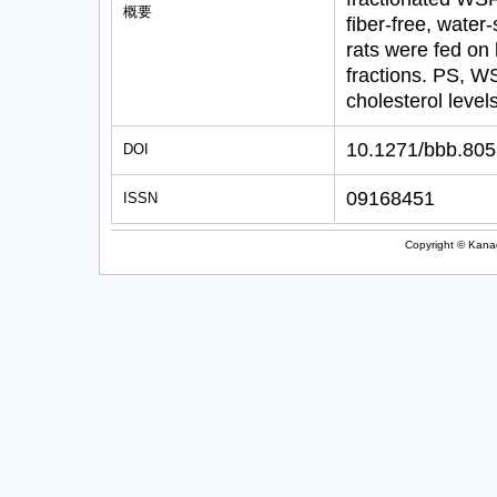
概要
fiber-free, wate
rats were fed on
fractions. PS, 
cholesterol level
10.1271/bbb.80
DOI
09168451
ISSN
Copyright © Kanag