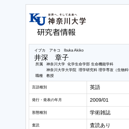
イブカ アキコ
Ibuka Akiko
井深 章子
所属
神奈川大学 化学生命学部 生命機能学科
神奈川大学大学院 理学研究科 理学専攻（生物
職種
教授
英語
言語種別
2009/01
発行・発表の年月
学術雑誌
形態種別
査読あり
査読