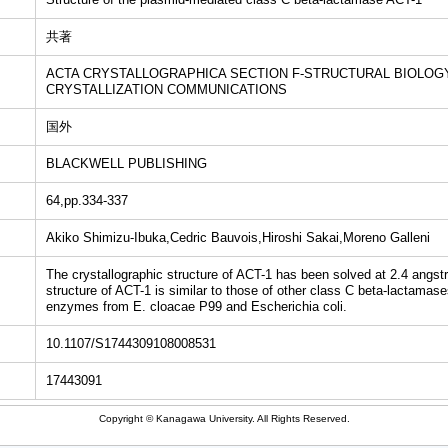
共著
ACTA CRYSTALLOGRAPHICA SECTION F-STRUCTURAL BIOLOG
CRYSTALLIZATION COMMUNICATIONS
国外
BLACKWELL PUBLISHING
64,pp.334-337
Akiko Shimizu-Ibuka,Cedric Bauvois,Hiroshi Sakai,Moreno Galleni
The crystallographic structure of ACT-1 has been solved at 2.4 angstr
structure of ACT-1 is similar to those of other class C beta-lactama
enzymes from E. cloacae P99 and Escherichia coli.
10.1107/S1744309108008531
17443091
Copyright © Kanagawa University. All Rights Reserved.