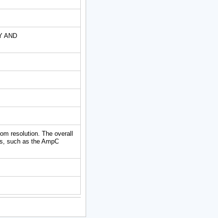
Y AND
om resolution. The overall
ses, such as the AmpC