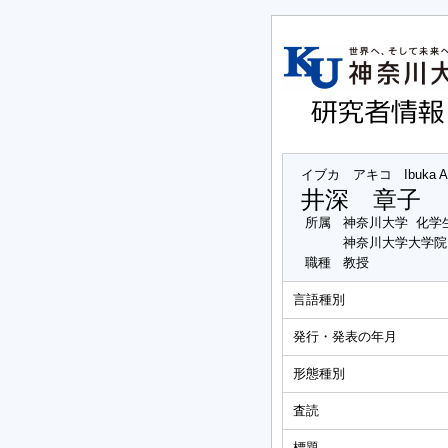
イブカ アキコ
Ibuka A
井深 章子
所属
神奈川大学 化学
神奈川大学大学院
職種
教授
言語種別
発行・発表の年月
形態種別
査読
標題