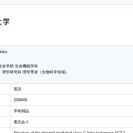
kiko
生命学部 生命機能学科
 理学研究科 理学専攻（生物科学領域）
英語
2008/05
学術雑誌
査読あり
Structure of the plasmid-mediated class C beta-lactamase ACT-1