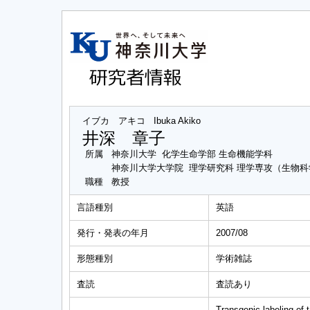
イブカ アキコ
Ibuka Akiko
井深 章子
所属
神奈川大学 化学生命学部 生命機能学科
神奈川大学大学院 理学研究科 理学専攻（生物
職種
教授
言語種別
英語
発行・発表の年月
2007/08
形態種別
学術雑誌
査読
査読あり
Transgenic labeling of t