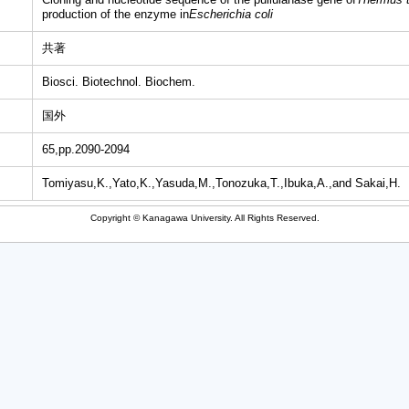
production of the enzyme in
Escherichia coli
共著
Biosci. Biotechnol. Biochem.
国外
65,pp.2090-2094
Tomiyasu,K.,Yato,K.,Yasuda,M.,Tonozuka,T.,Ibuka,A.,and Sakai,H.
Copyright © Kanagawa University. All Rights Reserved.