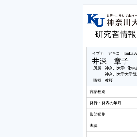
イブカ アキコ
Ibuka A
井深 章子
所属
神奈川大学 化学
神奈川大学大学院
職種
教授
言語種別
発行・発表の年月
形態種別
査読