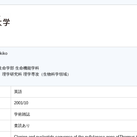
kiko
生命学部 生命機能学科
 理学研究科 理学専攻（生物科学領域）
英語
2001/10
学術雑誌
査読あり
Cloning and nucleotide sequence of the pullulanase gene of
Thermus 