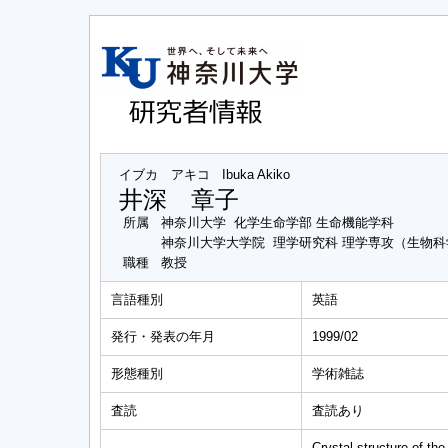
イブカ アキコ
Ibuka Akiko
井深 章子
所属
神奈川大学 化学生命学部 生命機能学科
神奈川大学大学院 理学研究科 理学専攻（生物
職種
教授
言語種別
英語
発行・発表の年月
1999/02
形態種別
学術雑誌
査読
査読あり
Crystal structure of t