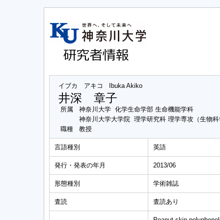
イブカ アキコ
Ibuka Akiko
井深 章子
所属
神奈川大学 化学生命学部 生命機能学科
神奈川大学大学院 理学研究科 理学専攻（生物
職種
教授
言語種別
英語
発行・発表の年月
2013/06
形態種別
学術雑誌
査読
査読あり
Peanut-skin polyphenols