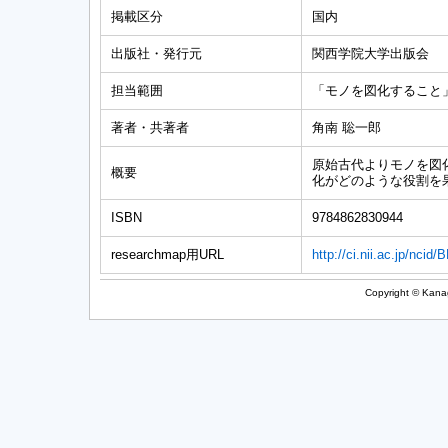
掲載区分
国内
出版社・発行元
関西学院大学出版会
担当範囲
「モノを図化すること」pp
著者・共著者
角南 聡一郎
原始古代よりモノを図
概要
化がどのような役割を
ISBN
9784862830944
researchmap用URL
http://ci.nii.ac.jp/nci
Copyright © Kanag