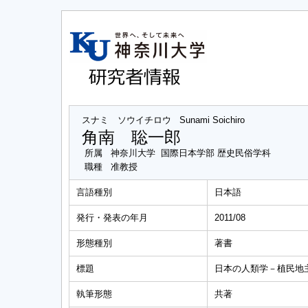
スナミ ソウイチロウ
Sunami Soichiro
角南 聡一郎
所属
神奈川大学 国際日本学部 歴史民俗学科
職種
准教授
言語種別
日本語
発行・発表の年月
2011/08
形態種別
著書
標題
日本の人類学－植民地
執筆形態
共著