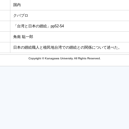
国内
クバプロ
「台湾と日本の鏝絵」pp52-54
角南 聡一郎
日本の鏝絵職人と植民地台湾での鏝絵との関係について述べた。
Copyright © Kanagawa University. All Rights Reserved.