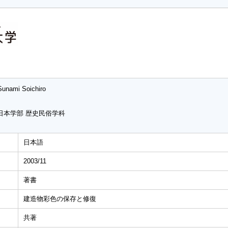
Sunami Soichiro
日本学部 歴史民俗学科
日本語
2003/11
著書
建造物彩色の保存と修復
共著