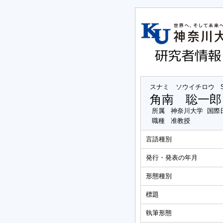
スナミ ソウイチロウ
角南 聡一郎
所属
神奈川大学 国際
職種
准教授
言語種別
発行・発表の年月
形態種別
標題
執筆形態