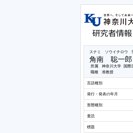
スナミ ソウイチロウ
角南 聡一郎
所属
神奈川大学 国際
職種
准教授
言語種別
発行・発表の年月
形態種別
査読
標題