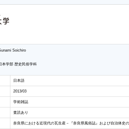
Sunami Soichiro
日本学部 歴史民俗学科
日本語
2013/03
学術雑誌
査読あり
奈良県における近現代の瓦生産－『奈良県風俗誌』および自治体史