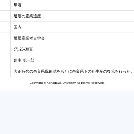
単著
近畿の産業遺産
国内
近畿産業考古学会
(7),25-30頁
角南 聡一郎
大正時代の奈良県風俗誌をもとに奈良県下の瓦生産の復元を行った
Copyright © Kanagawa University. All Rights Reserved.