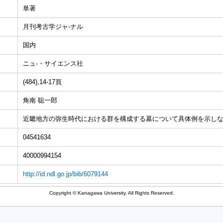
単著
月刊考古学ジャ-ナル
国内
ニュ-・サイエンス社
(484),14-17頁
角南 聡一郎
近畿地方の弥生時代における群を構成する墓について具体例を示し
04541634
40000994154
http://id.ndl.go.jp/bib/6079144
Copyright © Kanagawa University. All Rights Reserved.