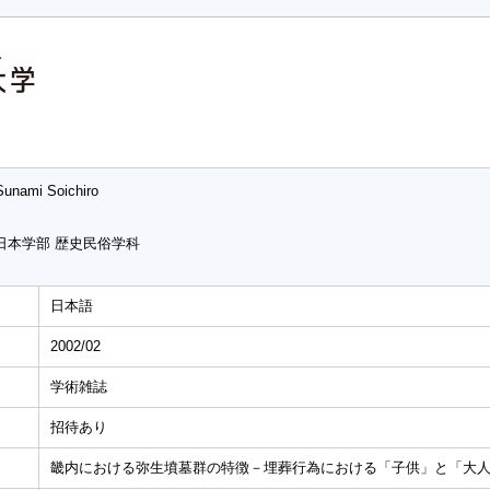
Sunami Soichiro
日本学部 歴史民俗学科
日本語
2002/02
学術雑誌
招待あり
畿内における弥生墳墓群の特徴－埋葬行為における「子供」と「大