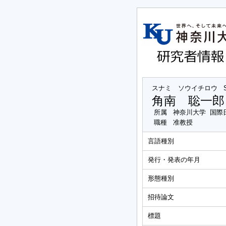
スナミ ソウイチロウ
角南 聡一郎
所属
神奈川大学 国際
職種
准教授
言語種別
発行・発表の年月
形態種別
招待論文
標題