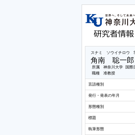
スナミ ソウイチロウ
角南 聡一郎
所属
神奈川大学 国際
職種
准教授
言語種別
発行・発表の年月
形態種別
標題
執筆形態