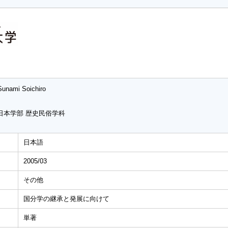
Sunami Soichiro
日本学部 歴史民俗学科
日本語
2005/03
その他
国分学の継承と発展に向けて
単著