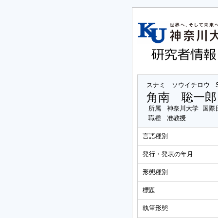
スナミ ソウイチロウ
角南 聡一郎
所属
神奈川大学 国際
職種
准教授
言語種別
発行・発表の年月
形態種別
標題
執筆形態