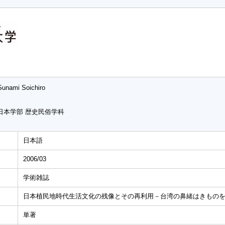
Sunami Soichiro
日本学部 歴史民俗学科
日本語
2006/03
学術雑誌
日本植民地時代生活文化の残像とその再利用－台湾の鼻緒はきもの
単著