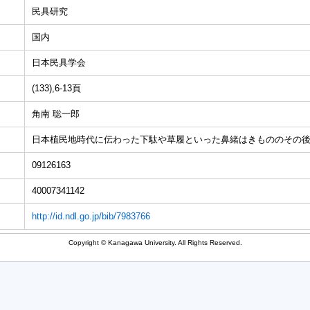
民具研究
国内
日本民具学会
(133),6-13頁
角南 聡一郎
日本植民地時代に伝わった下駄や草履といった鼻緒はきもののその
09126163
40007341142
http://id.ndl.go.jp/bib/7983766
Copyright © Kanagawa University. All Rights Reserved.