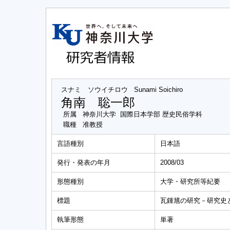
スナミ ソウイチロウ
Sunami Soichiro
角南 聡一郎
所属
神奈川大学 国際日本学部 歴史民俗学科
職種
准教授
言語種別
日本語
発行・発表の年月
2008/03
形態種別
大学・研究所等紀要
標題
瓦鍾馗の研究－研究史
執筆形態
単著