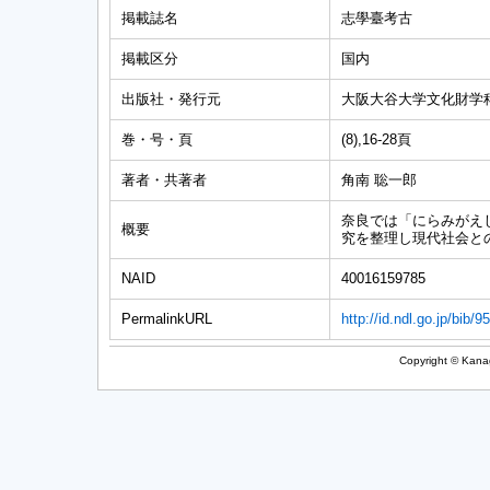
掲載誌名
志學臺考古
掲載区分
国内
出版社・発行元
大阪大谷大学文化財学
巻・号・頁
(8),16-28頁
著者・共著者
角南 聡一郎
奈良では「にらみがえ
概要
究を整理し現代社会と
NAID
40016159785
PermalinkURL
http://id.ndl.go.jp/bib/
Copyright © Kanag