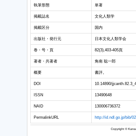
執筆形態
単著
掲載誌名
文化人類学
掲載区分
国内
出版社・発行元
日本文化人類学会
巻・号・頁
82(3),403-405頁
著者・共著者
角南 聡一郎
概要
書評。
DOI
10.14890/jjcanth.82.3_
ISSN
13490648
NAID
130006736372
PermalinkURL
http://id.ndl.go.jp/bib/
Copyright © Kanag