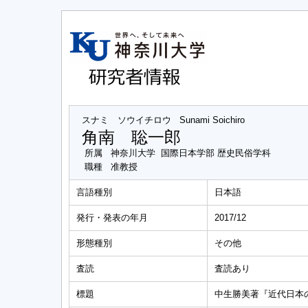
スナミ ソウイチロウ
Sunami Soichiro
角南 聡一郎
所属
神奈川大学 国際日本学部 歴史民俗学科
職種
准教授
言語種別
日本語
発行・発表の年月
2017/12
形態種別
その他
査読
査読あり
標題
中生勝美著『近代日本