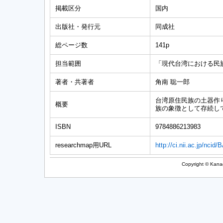
掲載区分
国内
出版社・発行元
同成社
総ページ数
141p
担当範囲
「現代台湾における民族表
著者・共著者
角南 聡一郎
台湾原住民族の土器作
概要
族の象徴として存続し
ISBN
9784886213983
researchmap用URL
http://ci.nii.ac.jp/ncid
Copyright © Kanag