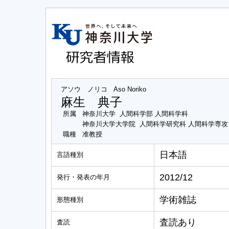
アソウ ノリコ
Aso Noriko
麻生 典子
所属
神奈川大学 人間科学部 人間科学科
神奈川大学大学院 人間科学研究科 人間科学専
職種
准教授
日本語
言語種別
2012/12
発行・発表の年月
学術雑誌
形態種別
査読あり
査読