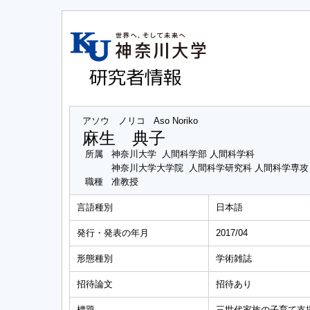
アソウ ノリコ
Aso Noriko
麻生 典子
所属
神奈川大学 人間科学部 人間科学科
神奈川大学大学院 人間科学研究科 人間科学専
職種
准教授
言語種別
日本語
発行・発表の年月
2017/04
形態種別
学術雑誌
招待論文
招待あり
標題
三世代家族の子育て支