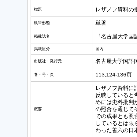
レザノフ資料の
標題
単著
執筆形態
『名古屋大学国
掲載誌名
掲載区分
国内
名古屋大学国語
出版社・発行元
113,124-136頁
巻・号・頁
レザノフ資料に
反映していると
めには史料批判
の照合を通じて
概要
での成果とも照
しているとは限
わった善六の日