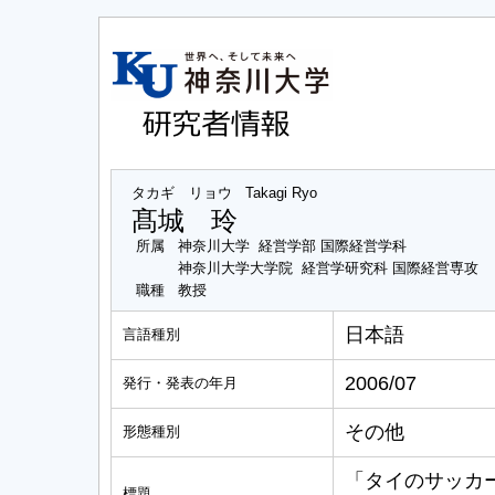
タカギ リョウ
Takagi Ryo
髙城 玲
所属
神奈川大学 経営学部 国際経営学科
神奈川大学大学院 経営学研究科 国際経営専攻
職種
教授
日本語
言語種別
2006/07
発行・発表の年月
その他
形態種別
「タイのサッカ
標題