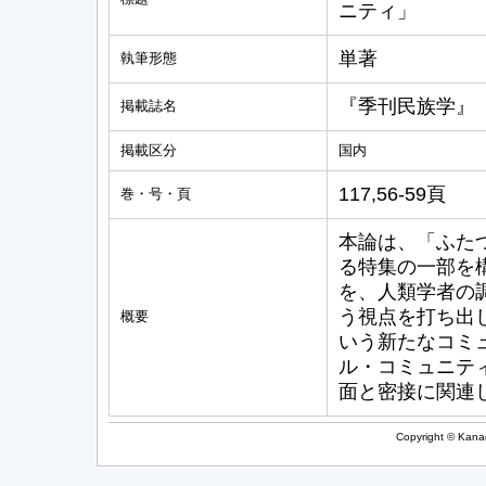
ニティ」
単著
執筆形態
『季刊民族学』
掲載誌名
掲載区分
国内
117,56-59頁
巻・号・頁
本論は、「ふた
る特集の一部を
を、人類学者の
う視点を打ち出
概要
いう新たなコミ
ル・コミュニテ
面と密接に関連
Copyright © Kanag