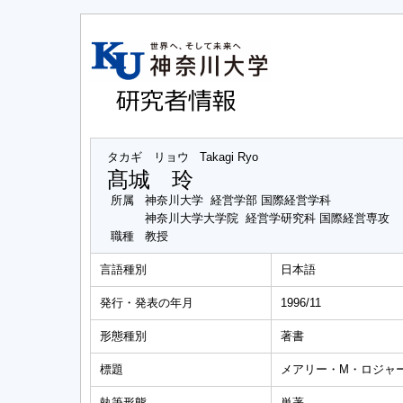
タカギ リョウ
Takagi Ryo
髙城 玲
所属
神奈川大学 経営学部 国際経営学科
神奈川大学大学院 経営学研究科 国際経営専攻
職種
教授
言語種別
日本語
発行・発表の年月
1996/11
形態種別
著書
標題
メアリー・M・ロジャ
執筆形態
単著