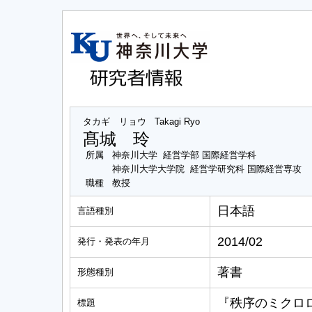
タカギ リョウ
Takagi Ryo
髙城 玲
所属
神奈川大学 経営学部 国際経営学科
神奈川大学大学院 経営学研究科 国際経営専攻
職種
教授
日本語
言語種別
2014/02
発行・発表の年月
著書
形態種別
『秩序のミクロ
標題