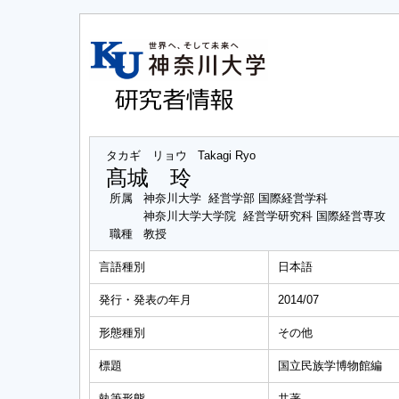
タカギ リョウ
Takagi Ryo
髙城 玲
所属
神奈川大学 経営学部 国際経営学科
神奈川大学大学院 経営学研究科 国際経営専攻
職種
教授
言語種別
日本語
発行・発表の年月
2014/07
形態種別
その他
標題
国立民族学博物館編 
執筆形態
共著