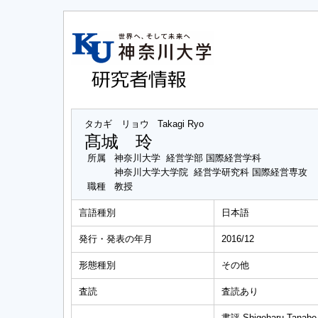
タカギ リョウ
Takagi Ryo
髙城 玲
所属
神奈川大学 経営学部 国際経営学科
神奈川大学大学院 経営学研究科 国際経営専攻
職種
教授
言語種別
日本語
発行・発表の年月
2016/12
形態種別
その他
査読
査読あり
書評 Shigeharu Tanabe 