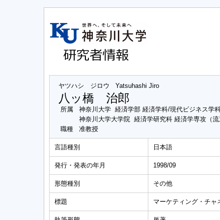
ヤツハシ ジロウ
Yatsuhashi Jiro
八ッ橋 治郎
所属
神奈川大学 経済学部 経済学科/現代ビジネス学
神奈川大学大学院 経済学研究科 経済学専攻（
職種
准教授
言語種別
日本語
発行・発表の年月
1998/09
形態種別
その他
標題
マーケティング・チャ
執筆形態
単著