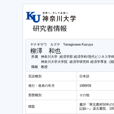
ヤナギサワ カズヤ
Yanagisawa Kazuya
柳澤 和也
所属
神奈川大学 経済学部 経済学科/現代ビジネス学
神奈川大学大学院 経済学研究科 経済学専攻（
職種
教授
言語種別
日本語
発行・発表の年月
1999/09
形態種別
その他
書評「華北農村50年
標題
記録―』汲古書院、19