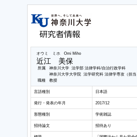
オウミ ミホ
Omi Miho
近江 美保
所属
神奈川大学 法学部 法律学科/自治行政学科
神奈川大学大学院 法学研究科 法律学専攻（担
職種
教授
言語種別
日本語
発行・発表の年月
2017/12
形態種別
学術雑誌
招待論文
招待あり
標題
「国際法から見た安全