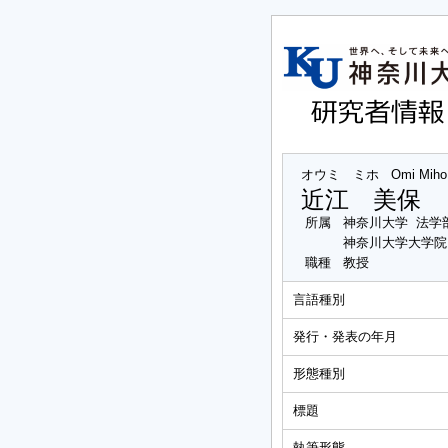
オウミ ミホ
Omi Miho
近江 美保
所属
神奈川大学 法学
神奈川大学大学院
職種
教授
言語種別
発行・発表の年月
形態種別
標題
執筆形態