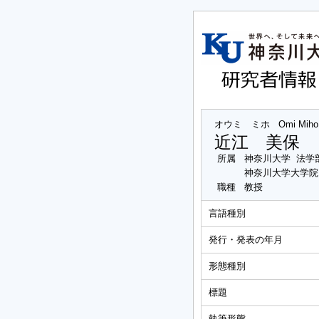
オウミ ミホ
Omi Miho
近江 美保
所属
神奈川大学 法学
神奈川大学大学院
職種
教授
言語種別
発行・発表の年月
形態種別
標題
執筆形態