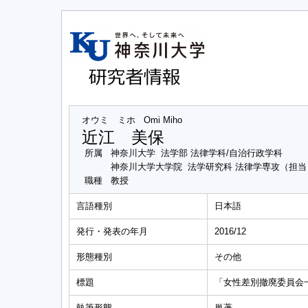
オウミ ミホ
Omi Miho
近江 美保
所属
神奈川大学 法学部 法律学科/自治行政学科
神奈川大学大学院 法学研究科 法律学専攻（担
職種
教授
言語種別
日本語
発行・発表の年月
2016/12
形態種別
その他
標題
「女性差別撤廃委員会
執筆形態
単著