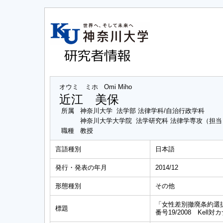
オウミ ミホ
Omi Miho
近江 美保
所属
神奈川大学 法学部 法律学科/自治行政学科
神奈川大学大学院 法学研究科 法律学専攻（担
職種
教授
言語種別
日本語
発行・発表の年月
2014/12
形態種別
その他
「女性差別撤廃条約選択
標題
番号19/2008 Kel