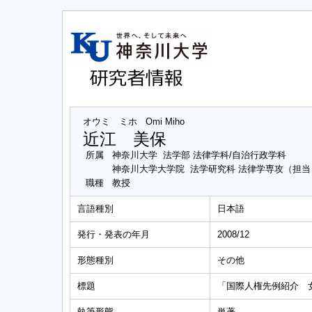
オウミ ミホ
Omi Miho
近江 美保
所属
神奈川大学 法学部 法律学科/自治行政学科
神奈川大学大学院 法学研究科 法律学専攻（担
職種
教授
言語種別
日本語
発行・発表の年月
2008/12
形態種別
その他
標題
「国際人権先例紹介 女
執筆形態
単著