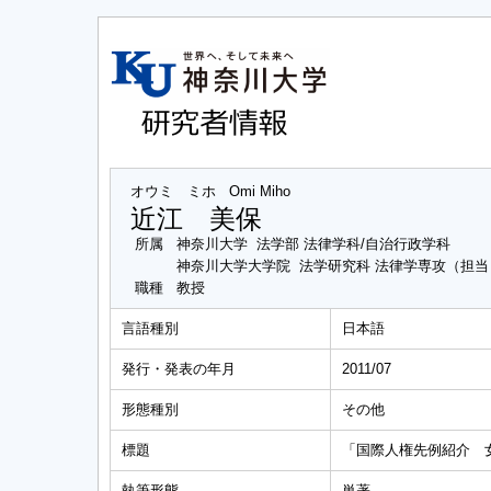
オウミ ミホ
Omi Miho
近江 美保
所属
神奈川大学 法学部 法律学科/自治行政学科
神奈川大学大学院 法学研究科 法律学専攻（担
職種
教授
言語種別
日本語
発行・発表の年月
2011/07
形態種別
その他
標題
「国際人権先例紹介 女性差別
執筆形態
単著