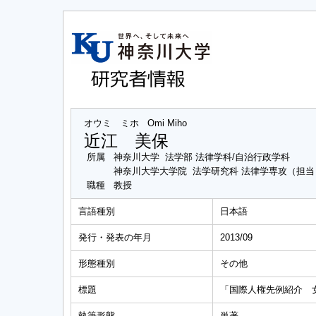
オウミ ミホ
Omi Miho
近江 美保
所属
神奈川大学 法学部 法律学科/自治行政学科
神奈川大学大学院 法学研究科 法律学専攻（担
職種
教授
言語種別
日本語
発行・発表の年月
2013/09
形態種別
その他
標題
「国際人権先例紹介 女
執筆形態
単著