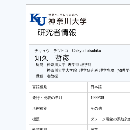
チキュウ テツヒコ
Chikyu Tetsuhiko
知久 哲彦
所属
神奈川大学 理学部 理学科
神奈川大学大学院 理学研究科 理学専攻（物理学
職種
准教授
言語種別
日本語
発行・発表の年月
1999/09
形態種別
その他
標題
ダメージ現象の系統的解析
執筆形態
単著