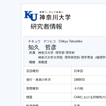
チキュウ テツヒコ
Chikyu Tetsuhiko
知久 哲彦
所属
神奈川大学 理学部 理学科
神奈川大学大学院 理学研究科 理学専攻（物理学
職種
准教授
言語種別
日本語
発行・発表の年月
1989/03
形態種別
その他
標題
CAMにおける対称性
執筆形態
共著