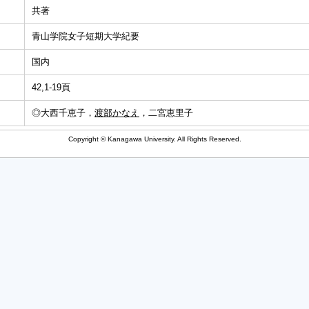
共著
青山学院女子短期大学紀要
国内
42,1-19頁
◎大西千恵子，
渡部かなえ
，二宮恵里子
Copyright © Kanagawa University. All Rights Reserved.