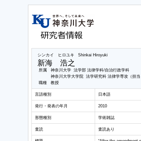
シンカイ ヒロユキ
Shinkai Hiroyuki
新海 浩之
所属
神奈川大学 法学部 法律学科/自治行政学科
神奈川大学大学院 法学研究科 法律学専攻（担
職種
教授
言語種別
日本語
発行・発表の年月
2010
形態種別
学術雑誌
査読
査読あり
標題
“After the amendment of