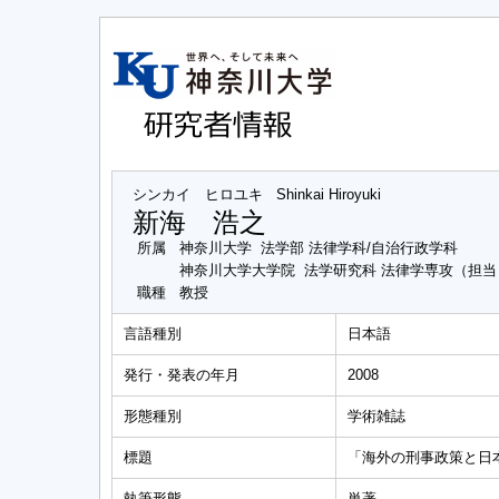
シンカイ ヒロユキ
Shinkai Hiroyuki
新海 浩之
所属
神奈川大学 法学部 法律学科/自治行政学科
神奈川大学大学院 法学研究科 法律学専攻（担
職種
教授
言語種別
日本語
発行・発表の年月
2008
形態種別
学術雑誌
標題
「海外の刑事政策と日
執筆形態
単著