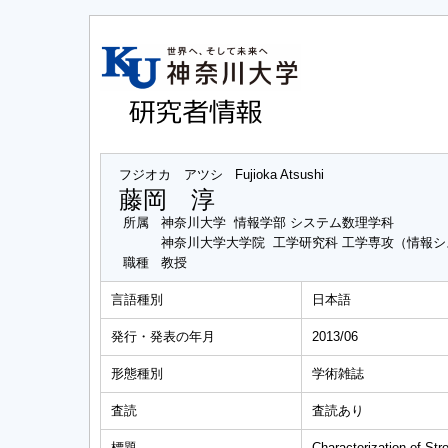
フジオカ アツシ
Fujioka Atsushi
藤岡 淳
所属
神奈川大学 情報学部 システム数理学科
神奈川大学大学院 工学研究科 工学専攻（情報
職種
教授
言語種別
日本語
発行・発表の年月
2013/06
形態種別
学術雑誌
査読
査読あり
標題
Characterization of S