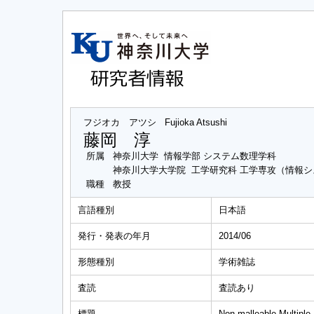
フジオカ アツシ
Fujioka Atsushi
藤岡 淳
所属
神奈川大学 情報学部 システム数理学科
神奈川大学大学院 工学研究科 工学専攻（情報
職種
教授
言語種別
日本語
発行・発表の年月
2014/06
形態種別
学術雑誌
査読
査読あり
標題
Non-malleable Multiple