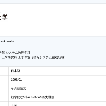
ka Atsushi
学部 システム数理学科
 工学研究科 工学専攻（情報システム創成領域）
日本語
1998/01
その他論文
効率的な$l$-out-of-$k$紛失通信
共著