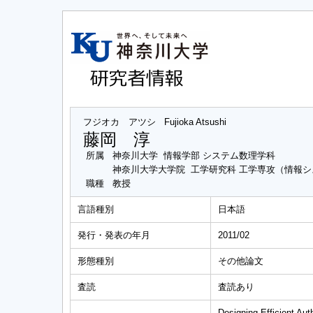
フジオカ アツシ
Fujioka Atsushi
藤岡 淳
所属
神奈川大学 情報学部 システム数理学科
神奈川大学大学院 工学研究科 工学専攻（情報
職種
教授
言語種別
日本語
発行・発表の年月
2011/02
形態種別
その他論文
査読
査読あり
Designing Efficient Au