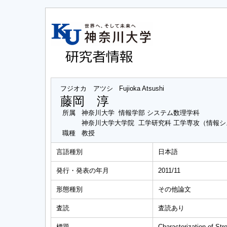
フジオカ アツシ
Fujioka Atsushi
藤岡 淳
所属
神奈川大学 情報学部 システム数理学科
神奈川大学大学院 工学研究科 工学専攻（情報
職種
教授
言語種別
日本語
発行・発表の年月
2011/11
形態種別
その他論文
査読
査読あり
標題
Characterization of S