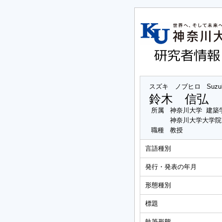
スズキ ノブヒロ
Suzu
鈴木 信弘
所属
神奈川大学 建築
神奈川大学大学院
職種
教授
言語種別
発行・発表の年月
形態種別
標題
執筆形態