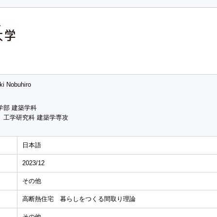
ki Nobuhiro
学部 建築学科
 工学研究科 建築学専攻
日本語
2023/12
その他
高断熱住宅 暮らしをつくる間取り理論
その他