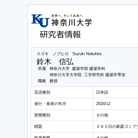
スズキ ノブヒロ
Suzuki Nobuhiro
鈴木 信弘
所属
神奈川大学 建築学部 建築学科
神奈川大学大学院 工学研究科 建築学専攻
職種
教授
言語種別
日本語
発行・発表の年月
2024/12
形態種別
その他
標題
３６５日の家庭ゴミプ
執筆形態
その他